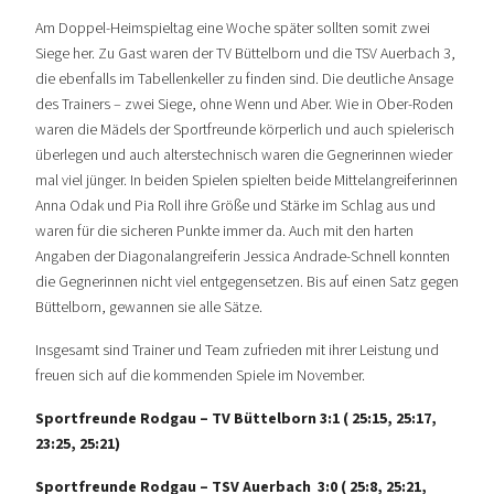
Am Doppel-Heimspieltag eine Woche später sollten somit zwei
Siege her. Zu Gast waren der TV Büttelborn und die TSV Auerbach 3,
die ebenfalls im Tabellenkeller zu finden sind. Die deutliche Ansage
des Trainers – zwei Siege, ohne Wenn und Aber. Wie in Ober-Roden
waren die Mädels der Sportfreunde körperlich und auch spielerisch
überlegen und auch alterstechnisch waren die Gegnerinnen wieder
mal viel jünger. In beiden Spielen spielten beide Mittelangreiferinnen
Anna Odak und Pia Roll ihre Größe und Stärke im Schlag aus und
waren für die sicheren Punkte immer da. Auch mit den harten
Angaben der Diagonalangreiferin Jessica Andrade-Schnell konnten
die Gegnerinnen nicht viel entgegensetzen. Bis auf einen Satz gegen
Büttelborn, gewannen sie alle Sätze.
Insgesamt sind Trainer und Team zufrieden mit ihrer Leistung und
freuen sich auf die kommenden Spiele im November.
Sportfreunde Rodgau – TV Büttelborn 3:1 ( 25:15, 25:17,
23:25, 25:21)
Sportfreunde Rodgau – TSV Auerbach 3:0 ( 25:8, 25:21,