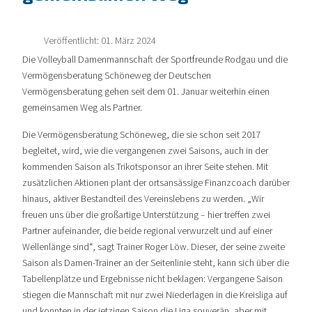
Veröffentlicht: 01. März 2024
Die Volleyball Damenmannschaft der Sportfreunde Rodgau und die
Vermögensberatung Schöneweg der Deutschen
Vermögensberatung gehen seit dem 01. Januar weiterhin einen
gemeinsamen Weg als Partner.
Die Vermögensberatung Schöneweg, die sie schon seit 2017
begleitet, wird, wie die vergangenen zwei Saisons, auch in der
kommenden Saison als Trikotsponsor an ihrer Seite stehen. Mit
zusätzlichen Aktionen plant der ortsansässige Finanzcoach darüber
hinaus, aktiver Bestandteil des Vereinslebens zu werden. „Wir
freuen uns über die großartige Unterstützung – hier treffen zwei
Partner aufeinander, die beide regional verwurzelt und auf einer
Wellenlänge sind“, sagt Trainer Roger Löw. Dieser, der seine zweite
Saison als Damen-Trainer an der Seitenlinie steht, kann sich über die
Tabellenplätze und Ergebnisse nicht beklagen: Vergangene Saison
stiegen die Mannschaft mit nur zwei Niederlagen in die Kreisliga auf
und konnten in der jetzigen Saison die Liga souverän, aber mit