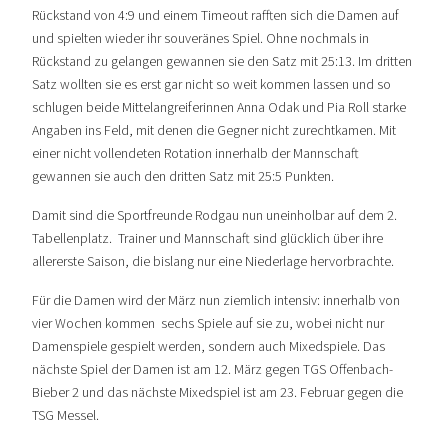
Rückstand von 4:9 und einem Timeout rafften sich die Damen auf
und spielten wieder ihr souveränes Spiel. Ohne nochmals in
Rückstand zu gelangen gewannen sie den Satz mit 25:13. Im dritten
Satz wollten sie es erst gar nicht so weit kommen lassen und so
schlugen beide Mittelangreiferinnen Anna Odak und Pia Roll starke
Angaben ins Feld, mit denen die Gegner nicht zurechtkamen. Mit
einer nicht vollendeten Rotation innerhalb der Mannschaft
gewannen sie auch den dritten Satz mit 25:5 Punkten.
Damit sind die Sportfreunde Rodgau nun uneinholbar auf dem 2.
Tabellenplatz. Trainer und Mannschaft sind glücklich über ihre
allererste Saison, die bislang nur eine Niederlage hervorbrachte.
Für die Damen wird der März nun ziemlich intensiv: innerhalb von
vier Wochen kommen sechs Spiele auf sie zu, wobei nicht nur
Damenspiele gespielt werden, sondern auch Mixedspiele. Das
nächste Spiel der Damen ist am 12. März gegen TGS Offenbach-
Bieber 2 und das nächste Mixedspiel ist am 23. Februar gegen die
TSG Messel.