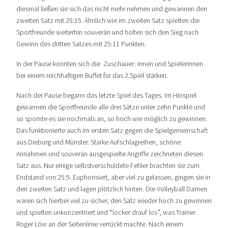
diesmal ließen sie sich das nicht mehr nehmen und gewannen den
zweiten Satz mit 25:15. Ähnlich wie im zweiten Satz spielten die
Sportfreunde weiterhin souverän und holten sich den Sieg nach
Gewinn des dritten Satzes mit 25:11 Punkten.
In der Pause konnten sich die Zuschauer: innen und Spielerinnen
bei einem reichhaltigen Buffet für das 2.Spiel stärken.
Nach der Pause begann das letzte Spiel des Tages. Im Hinspiel
gewannen die Sportfreunde alle drei Sätze unter zehn Punkte und
so spornte es sie nochmals an, so hoch wie möglich zu gewinnen.
Das funktionierte auch im ersten Satz gegen die Spielgemeinschaft
aus Dieburg und Münster. Starke Aufschlagreihen, schöne
Annahmen und souverän ausgespielte Angriffe zeichneten diesen
Satz aus. Nur einige selbstverschuldete Fehler brachten sie zum
Endstand von 25:9. Euphorisiert, aber viel zu gelassen, gingen sie in
den zweiten Satz und lagen plötzlich hinten. Die Volleyball Damen
waren sich hierbei viel zu sicher, den Satz wieder hoch zu gewinnen
und spielten unkonzentriert und “locker drauf los”, was Trainer
Roger Löw an der Seitenlinie verrückt machte. Nach einem