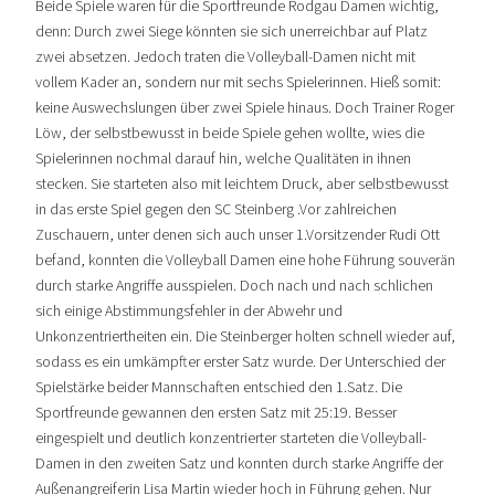
Beide Spiele waren für die Sportfreunde Rodgau Damen wichtig,
denn: Durch zwei Siege könnten sie sich unerreichbar auf Platz
zwei absetzen. Jedoch traten die Volleyball-Damen nicht mit
vollem Kader an, sondern nur mit sechs Spielerinnen. Hieß somit:
keine Auswechslungen über zwei Spiele hinaus. Doch Trainer Roger
Löw, der selbstbewusst in beide Spiele gehen wollte, wies die
Spielerinnen nochmal darauf hin, welche Qualitäten in ihnen
stecken. Sie starteten also mit leichtem Druck, aber selbstbewusst
in das erste Spiel gegen den SC Steinberg .Vor zahlreichen
Zuschauern, unter denen sich auch unser 1.Vorsitzender Rudi Ott
befand, konnten die Volleyball Damen eine hohe Führung souverän
durch starke Angriffe ausspielen. Doch nach und nach schlichen
sich einige Abstimmungsfehler in der Abwehr und
Unkonzentriertheiten ein. Die Steinberger holten schnell wieder auf,
sodass es ein umkämpfter erster Satz wurde. Der Unterschied der
Spielstärke beider Mannschaften entschied den 1.Satz. Die
Sportfreunde gewannen den ersten Satz mit 25:19. Besser
eingespielt und deutlich konzentrierter starteten die Volleyball-
Damen in den zweiten Satz und konnten durch starke Angriffe der
Außenangreiferin Lisa Martin wieder hoch in Führung gehen. Nur