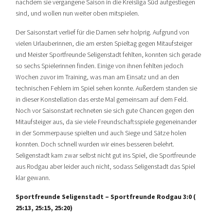
nachdem sie vergangene Saison in die Kreisliga Süd aufgestiegen
sind, und wollen nun weiter oben mitspielen.
Der Saisonstart verlief für die Damen sehr holprig. Aufgrund von
vielen Urlauberinnen, die am ersten Spieltag gegen Mitaufsteiger
und Meister Sportfreunde Seligenstadt fehlten, konnten sich gerade
so sechs Spielerinnen finden. Einige von ihnen fehlten jedoch
Wochen zuvor im Training, was man am Einsatz und an den
technischen Fehlern im Spiel sehen konnte. Außerdem standen sie
in dieser Konstellation das erste Mal gemeinsam auf dem Feld.
Noch vor Saisonstart rechneten sie sich gute Chancen gegen den
Mitaufsteiger aus, da sie viele Freundschaftsspiele gegeneinander
in der Sommerpause spielten und auch Siege und Sätze holen
konnten. Doch schnell wurden wir eines besseren belehrt.
Seligenstadt kam zwar selbst nicht gut ins Spiel, die Sportfreunde
aus Rodgau aber leider auch nicht, sodass Seligenstadt das Spiel
klar gewann.
Sportfreunde Seligenstadt – Sportfreunde Rodgau 3:0 (
25:13, 25:15, 25:20)