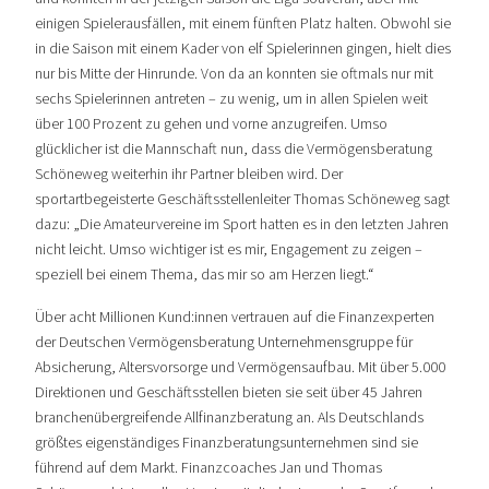
einigen Spielerausfällen, mit einem fünften Platz halten. Obwohl sie
in die Saison mit einem Kader von elf Spielerinnen gingen, hielt dies
nur bis Mitte der Hinrunde. Von da an konnten sie oftmals nur mit
sechs Spielerinnen antreten – zu wenig, um in allen Spielen weit
über 100 Prozent zu gehen und vorne anzugreifen. Umso
glücklicher ist die Mannschaft nun, dass die Vermögensberatung
Schöneweg weiterhin ihr Partner bleiben wird. Der
sportartbegeisterte Geschäftsstellenleiter Thomas Schöneweg sagt
dazu: „Die Amateurvereine im Sport hatten es in den letzten Jahren
nicht leicht. Umso wichtiger ist es mir, Engagement zu zeigen –
speziell bei einem Thema, das mir so am Herzen liegt.“
Über acht Millionen Kund:innen vertrauen auf die Finanzexperten
der Deutschen Vermögensberatung Unternehmensgruppe für
Absicherung, Altersvorsorge und Vermögensaufbau. Mit über 5.000
Direktionen und Geschäftsstellen bieten sie seit über 45 Jahren
branchenübergreifende Allfinanzberatung an. Als Deutschlands
größtes eigenständiges Finanzberatungsunternehmen sind sie
führend auf dem Markt. Finanzcoaches Jan und Thomas