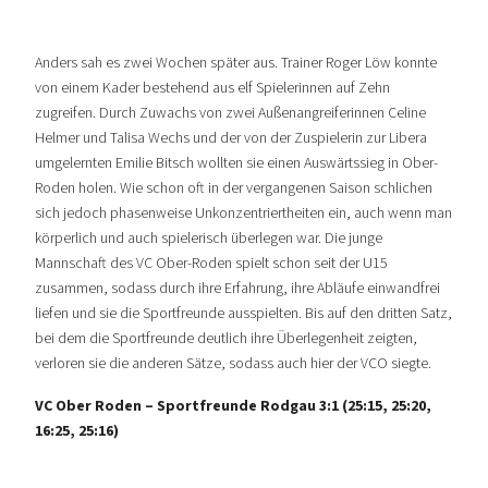
Anders sah es zwei Wochen später aus. Trainer Roger Löw konnte
von einem Kader bestehend aus elf Spielerinnen auf Zehn
zugreifen. Durch Zuwachs von zwei Außenangreiferinnen Celine
Helmer und Talisa Wechs und der von der Zuspielerin zur Libera
umgelernten Emilie Bitsch wollten sie einen Auswärtssieg in Ober-
Roden holen. Wie schon oft in der vergangenen Saison schlichen
sich jedoch phasenweise Unkonzentriertheiten ein, auch wenn man
körperlich und auch spielerisch überlegen war. Die junge
Mannschaft des VC Ober-Roden spielt schon seit der U15
zusammen, sodass durch ihre Erfahrung, ihre Abläufe einwandfrei
liefen und sie die Sportfreunde ausspielten. Bis auf den dritten Satz,
bei dem die Sportfreunde deutlich ihre Überlegenheit zeigten,
verloren sie die anderen Sätze, sodass auch hier der VCO siegte.
VC Ober Roden – Sportfreunde Rodgau 3:1 (25:15, 25:20,
16:25, 25:16)