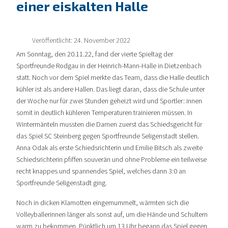
einer eiskalten Halle
Veröffentlicht: 24. November 2022
Am Sonntag, den 20.11.22, fand der vierte Spieltag der
Sportfreunde Rodgau in der Heinrich-Mann-Halle in Dietzenbach
statt. Noch vor dem Spiel merkte das Team, dass die Halle deutlich
kühler ist als andere Hallen. Das liegt daran, dass die Schule unter
der Woche nur für zwei Stunden geheizt wird und Sportler: innen
somit in deutlich kühleren Temperaturen trainieren müssen. In
Wintermänteln mussten die Damen zuerst das Schiedsgericht für
das Spiel SC Steinberg gegen Sportfreunde Seligenstadt stellen.
Anna Odak als erste Schiedsrichterin und Emilie Bitsch als zweite
Schiedsrichterin pfiffen souverän und ohne Probleme ein teilweise
recht knappes und spannendes Spiel, welches dann 3:0 an
Sportfreunde Seligenstadt ging.
Noch in dicken Klamotten eingemummelt, wärmten sich die
Volleyballerinnen länger als sonst auf, um die Hände und Schultern
warm zu bekommen. Pünktlich um 13 Uhr begann das Spiel gegen