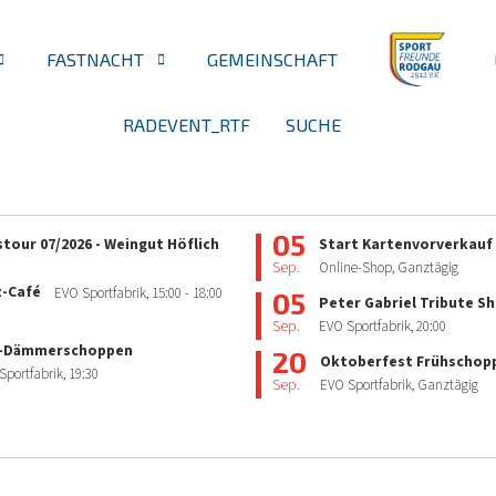
FASTNACHT
GEMEINSCHAFT
RADEVENT_RTF
SUCHE
05
tour 07/2026 - Weingut Höflich
Start Kartenvorverkauf
Sep.
Online-Shop, Ganztägig
z-Café
EVO Sportfabrik,
15:00
- 18:00
05
Peter Gabriel Tribute S
Sep.
EVO Sportfabrik,
20:00
-Dämmerschoppen
20
Oktoberfest Frühschop
Sportfabrik,
19:30
Sep.
EVO Sportfabrik, Ganztägig