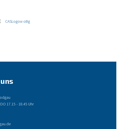
 uns
 Rodgau
 DO 17.15 - 18.45 Uhr
gau.de