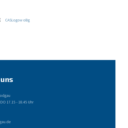
 uns
 Rodgau
 DO 17.15 - 18.45 Uhr
gau.de