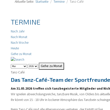
Aktuelle Seite:
Startseite
Termine
Tanz-Café
TERMINE
Nach Jahr
Nach Monat
Nach Woche
Heute
Gehe zu Monat
Gehe zu Monat
Tanz-Café
Das Tanz-Café-Team der Sportfreunde 
Am 31.05.2026 treffen sich tanzbegeisterte Mitglieder und Nic
Wir spielen abwechslungsreiche, tanzbare Musik, von Oldies bis aktuell
Ihr könnt von 15 - 18 Uhr in lockerer Atmosphäre das Tanzbein schwing
Beim Tanz-Café sind alle Altersgruppen vertreten, der Eintritt ist frei.