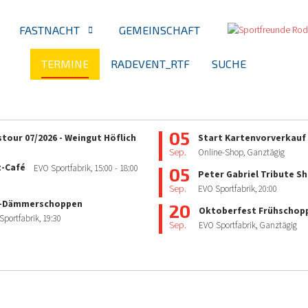
FASTNACHT
GEMEINSCHAFT
TERMINE
RADEVENT_RTF
SUCHE
05
tour 07/2026 - Weingut Höflich
Start Kartenvorverkauf
Sep.
Online-Shop, Ganztägig
z-Café
EVO Sportfabrik,
15:00
- 18:00
05
Peter Gabriel Tribute S
Sep.
EVO Sportfabrik,
20:00
-Dämmerschoppen
20
Oktoberfest Frühschop
Sportfabrik,
19:30
Sep.
EVO Sportfabrik, Ganztägig