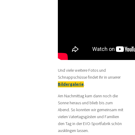
Und viele weitere Fotos und
Schnappschüsse findet Ihr in unserer
Bildergalerie
.
Am Nachmittag kam dann noch die
Sonne heraus und blieb bis zum
Abend. So konnten wir gemeinsam mit
vielen Vatertagsgästen und Familien
den Tag in der EVO-Sportfabrik schön
ausklingen lassen.