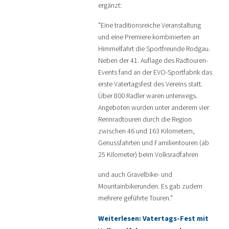
ergänzt:
"Eine traditionsreiche Veranstaltung
und eine Premiere kombinierten an
Himmelfahrt die Sportfreunde Rodgau.
Neben der 41. Auflage des Radtouren-
Events fand an der EVO-Sportfabrik das
erste Vatertagsfest des Vereins statt.
Über 800 Radler waren unterwegs.
Angeboten wurden unter anderem vier
Rennradtouren durch die Region
zwischen 46 und 163 Kilometern,
Genussfahrten und Familientouren (ab
25 Kilometer) beim Volksradfahren
und auch Gravelbike- und
Mountainbikerunden. Es gab zudem
mehrere geführte Touren."
Weiterlesen: Vatertags-Fest mit