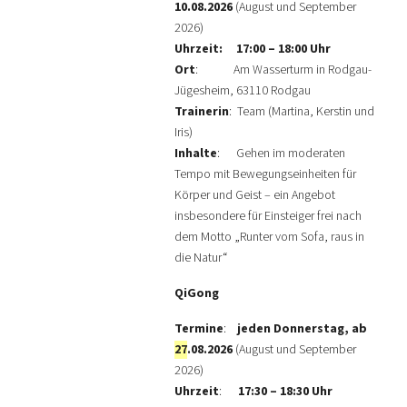
10.08.2026
(August und September
2026)
Uhrzeit:
17:00 – 18:00 Uhr
Ort
: Am Wasserturm in Rodgau-
Jügesheim, 63110 Rodgau
Trainerin
: Team (Martina, Kerstin und
Iris)
Inhalte
: Gehen im moderaten
Tempo mit Bewegungseinheiten für
Körper und Geist – ein Angebot
insbesondere für Einsteiger frei nach
dem Motto „Runter vom Sofa, raus in
die Natur“
QiGong
Termine
:
jeden Donnerstag, ab
27
.08.2026
(August und September
2026)
Uhrzeit
:
17:30 – 18:30 Uhr