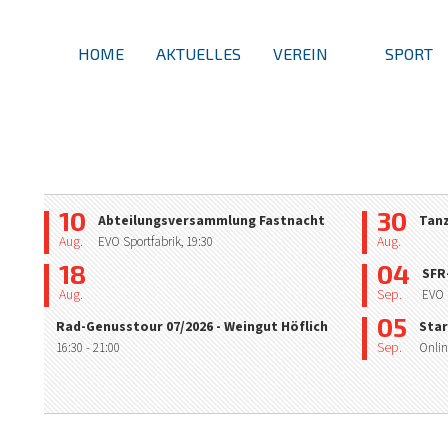
HOME
AKTUELLES
VEREIN
SPORT
10
30
Abteilungsversammlung Fastnacht
Tan
Aug.
Aug.
EVO Sportfabrik,
19:30
18
04
SFR
Aug.
Sep.
EVO 
05
Rad-Genusstour 07/2026 - Weingut Höflich
Star
Sep.
16:30
- 21:00
Onlin