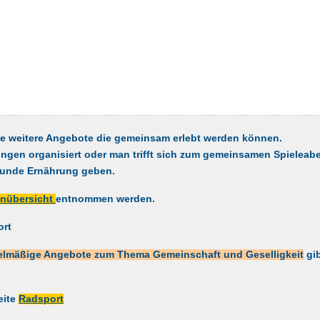
le weitere Angebote die gemeinsam erlebt werden können.
ngen organisiert oder man trifft sich zum gemeinsamen Spieleab
sunde Ernährung geben.
inübersicht
entnommen werden.
ort
elmäßige Angebote zum Thema
Gemeinschaft und Geselligkeit
gib
eite
Radsport