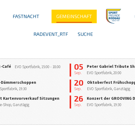
FASTNACHT
GEMEINSCHAFT
RADEVENT_RTF
SUCHE
05
z-Café
Peter Gabriel Tribute S
EVO Sportfabrik,
15:00
- 18:00
Sep.
EVO Sportfabrik,
20:00
20
-Dämmerschoppen
Oktoberfest Frühschop
Sep.
Sportfabrik,
19:30
EVO Sportfabrik, Ganztägig
26
t Kartenvorverkauf Sitzungen
Konzert der GROOVING
Sep.
e-Shop, Ganztägig
EVO Sportfabrik,
19:30