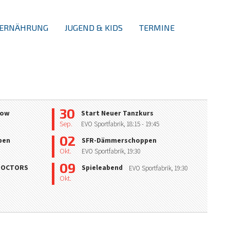
ERNÄHRUNG
JUGEND & KIDS
TERMINE
30
how
Start Neuer Tanzkurs
Sep.
EVO Sportfabrik,
18:15
- 19:45
02
pen
SFR-Dämmerschoppen
Okt.
EVO Sportfabrik,
19:30
09
 DOCTORS
Spieleabend
EVO Sportfabrik,
19:30
Okt.