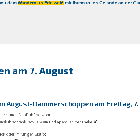
 mit dem
Wanderclub Edelweiß
mit ihrem tollen Gelände an der G
n am 7. August
um August-Dämmerschoppen am Freitag, 7. A
offeln und „DubDub“ verwöhnen.
enskühlschrank, sowie Wein und Aperol an der Theke.🍹
ck oder im ruhigen Bistro: