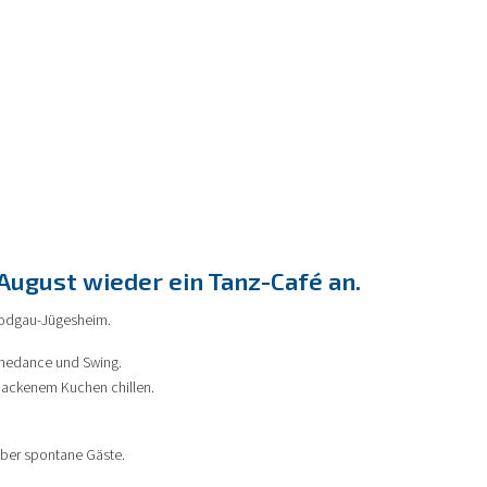
August wieder ein Tanz-Café an.
 Rodgau-Jügesheim.
Linedance und Swing.
backenem Kuchen chillen.
über spontane Gäste.