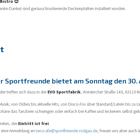
Bistro 😊
anke-Danke) sind geräuschisolierende Deckenplatten installiert worden.
t
 Sportfreunde bietet am Sonntag den 30. 
der treffen sich dazu in der
EVO Sportfabrik
, Weiskircher Straße 140, 63110
usik, von Oldies bis aktuelle Hits, von Disco-Fox über Standard/Latein bis zu 
phäre das Tanzbein schwingen oder einfach bei Kaffee und leckerem selbst ge
treten, der
Eintritt ist frei
.
um eine Anmeldung an
tanzcafe@sportfreunde-rodgau.de
, freuen uns aber auch 