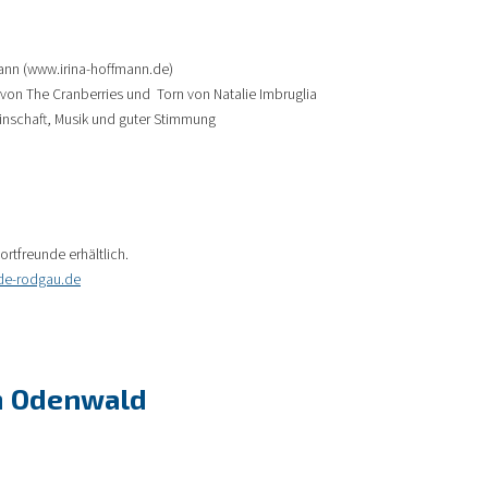
fmann (www.irina-hoffmann.de)
von The Cranberries und Torn von Natalie Imbruglia
einschaft, Musik und guter Stimmung
rtfreunde erhältlich.
de-rodgau.de
 Odenwald