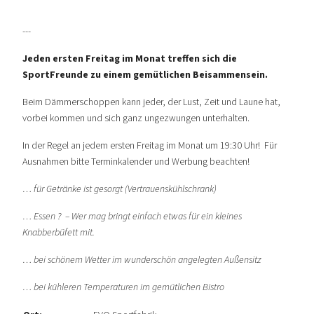
---
Jeden ersten Freitag im Monat treffen sich die
SportFreunde zu einem gemütlichen Beisammensein.
Beim Dämmerschoppen kann jeder, der Lust, Zeit und Laune hat,
vorbei kommen und sich ganz ungezwungen unterhalten.
In der Regel an jedem ersten Freitag im Monat um 19:30 Uhr! Für
Ausnahmen bitte Terminkalender und Werbung beachten!
… für Getränke ist gesorgt (Vertrauenskühlschrank)
… Essen ? – Wer mag bringt einfach etwas für ein kleines
Knabberbüfett mit.
… bei schönem Wetter im wunderschön angelegten Außensitz
… bei kühleren Temperaturen im gemütlichen Bistro